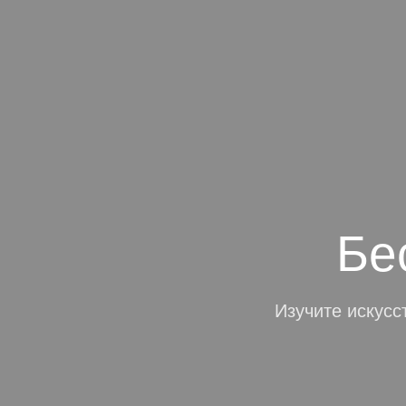
Программисты
Бе
Почувствуй себя кр
Просто заполняйте п
Изучите искусс
разработчиком, ниче
понимая в PHP, HTM