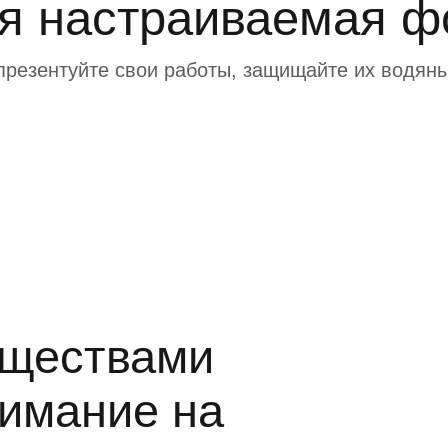
я настраиваемая ф
презентуйте свои работы, защищайте их водян
уществами
нимание на