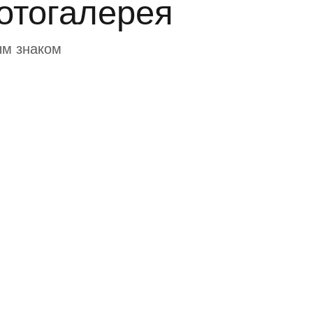
отогалерея
ым знаком