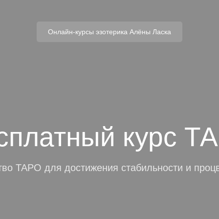
Искать:
в
Онлайн-курсы эзотерика Алёны Ласка
 и дизайнеры не
сплатный курс Т
утым
оля, следуя подсказкам, и расставляйте галочк
тво ТАРО для достижения стабильности и проц
го не
L, CSS,