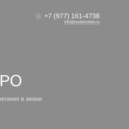
 блоге
Найти
+7 (977) 161-4738
info@esotericelara.ru
 нужны!
АРО
и!
ветания в жизни