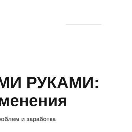
 блоге
Найти
+7 (977) 161-4738
info@esotericelara.ru
МИ РУКАМИ:
именения
облем и заработка