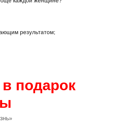
ообще каждой женщине?
ясающим результатом;
е
в подарок
ты
знь»