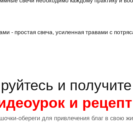
аммные свечи необходимо каждому практику и в
вами - простая свеча, усиленная травами с потр
руйтесь и получит
идеоурок и рецеп
шочки-обереги для привлечения благ в свою жи