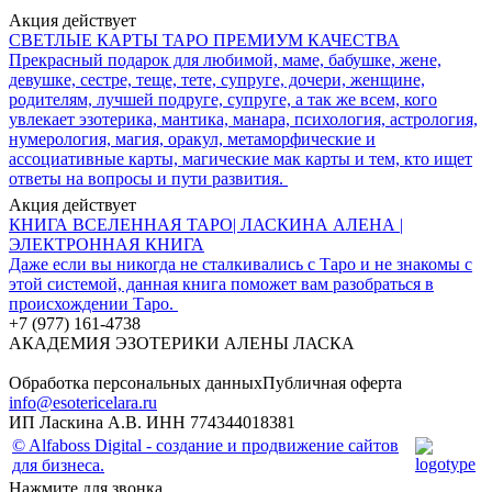
Акция действует
СВЕТЛЫЕ КАРТЫ ТАРО ПРЕМИУМ КАЧЕСТВА
Прекрасный подарок для любимой, маме, бабушке, жене,
девушке, сестре, теще, тете, супруге, дочери, женщине,
родителям, лучшей подруге, супруге, а так же всем, кого
увлекает эзотерика, мантика, манара, психология, астрология,
нумерология, магия, оракул, метаморфические и
ассоциативные карты, магические мак карты и тем, кто ищет
ответы на вопросы и пути развития.
Акция действует
КНИГА ВСЕЛЕННАЯ ТАРО| ЛАСКИНА АЛЕНА |
ЭЛЕКТРОННАЯ КНИГА
Даже если вы никогда не сталкивались с Таро и не знакомы с
этой системой, данная книга поможет вам разобраться в
происхождении Таро.
+7 (977) 161-4738
АКАДЕМИЯ ЭЗОТЕРИКИ АЛЕНЫ ЛАСКА
Обработка персональных данных
Публичная оферта
info@esotericelara.ru
ИП Ласкина А.В. ИНН 774344018381
© Alfaboss Digital - создание и продвижение сайтов
для бизнеса.
Нажмите для звонка