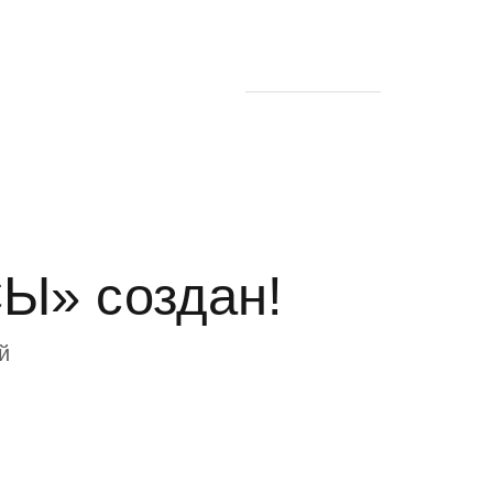
 блоге
Найти
+7 (977) 161-4738
info@esotericelara.ru
Ы» создан!
й