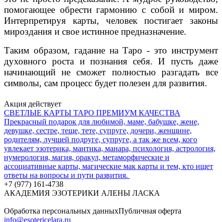
помогающее обрести гармонию с собой и миром.
Интерпретируя карты, человек постигает законы
мироздания и свое истинное предназначение.
Таким образом, гадание на Таро - это инструмент
духовного роста и познания себя. И пусть даже
начинающий не сможет полностью разгадать все
символы, сам процесс будет полезен для развития.
Акция действует
СВЕТЛЫЕ КАРТЫ ТАРО ПРЕМИУМ КАЧЕСТВА
Прекрасный подарок для любимой, маме, бабушке, жене,
девушке, сестре, теще, тете, супруге, дочери, женщине,
родителям, лучшей подруге, супруге, а так же всем, кого
увлекает эзотерика, мантика, манара, психология, астрология,
нумерология, магия, оракул, метаморфические и
ассоциативные карты, магические мак карты и тем, кто ищет
ответы на вопросы и пути развития.
+7 (977) 161-4738
АКАДЕМИЯ ЭЗОТЕРИКИ АЛЕНЫ ЛАСКА
Обработка персональных данных
Публичная оферта
info@esotericelara.ru